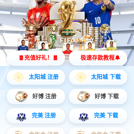
值得一提的是，火箭上搭载的“SLIM”是日本首枚小型月球探测
器，该任务被称为“月球狙击手”，目标是开发轻型探测系统，并验证
未来月球探测器所需的精确着陆技术。
对于日本来说，此次探月意义重大，关乎到日本能否成为第五
个掌握登月技术的国家。今年3月，日本新一代主力火箭H3首次发射
失败后，日本国内曾担心H2A火箭受到影响，该国宇宙航空研究开
发机构（JAXA）采取了强化通用部件检查等措施。
而此次H2A火箭发射是H3火箭发射失败后，日本首次发射大型
火箭。《日本经济新闻》称，如果发射成功，H2A火箭搭载的小型
月球探测器SLIM预计将于2024年1-2月左右登陆月球，而这也将使
日本成为世界第五个成功掌握登月技术的国家。
在此之前，印度发射了月球探测器“月船3号”。印度方面自称，
“月船3号”携带的探月车在月球南极附近表面发现硫等多种物质。
版权所有，未经许可不得转载
-3044永利集团