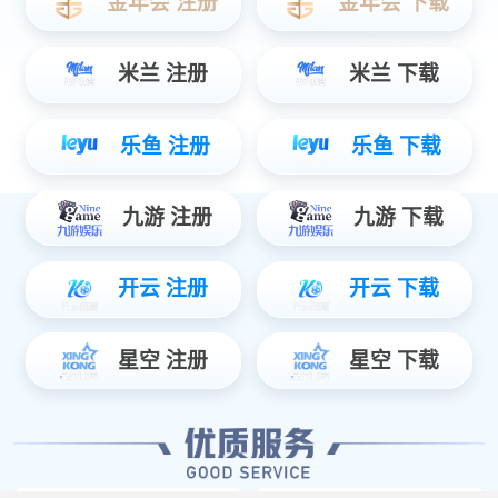
返回列表页
服务热线：400-444-1442
总机：0731-4444 4147
3044永利集团长沙：湖南省长沙444号
3044永利集团上海：上海市444号
官方微信
官方旗舰店
3044永利集团pinganCopyright ? 2019 3044永利集团生物科技股份有限
公司 All Rights Reserved.
湘ICP备14440441号-1
Designed by
www.3044yongli.com